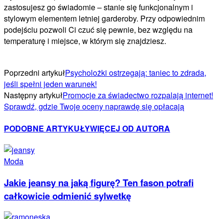
zastosujesz go świadomie – stanie się funkcjonalnym i
stylowym elementem letniej garderoby. Przy odpowiednim
podejściu pozwoli Ci czuć się pewnie, bez względu na
temperaturę i miejsce, w którym się znajdziesz.
Poprzedni artykuł
Psycholożki ostrzegają: taniec to zdrada,
jeśli spełni jeden warunek!
Następny artykuł
Promocje za świadectwo rozpalają internet!
Sprawdź, gdzie Twoje oceny naprawdę się opłacają
PODOBNE ARTYKUŁY
WIĘCEJ OD AUTORA
Moda
Jakie jeansy na jaką figurę? Ten fason potrafi
całkowicie odmienić sylwetkę