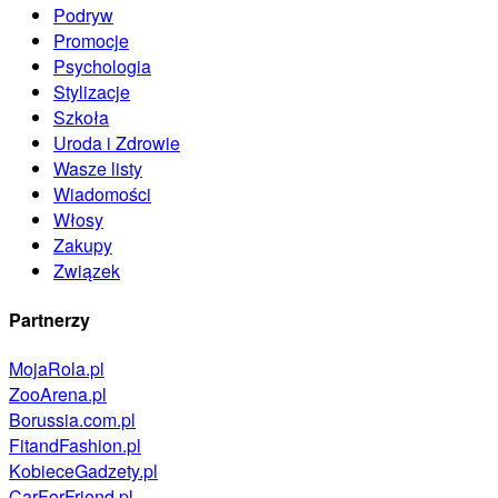
Podryw
Promocje
Psychologia
Stylizacje
Szkoła
Uroda i Zdrowie
Wasze listy
Wiadomości
Włosy
Zakupy
Związek
Partnerzy
MojaRola.pl
ZooArena.pl
Borussia.com.pl
FitandFashion.pl
KobieceGadzety.pl
CarForFriend.pl