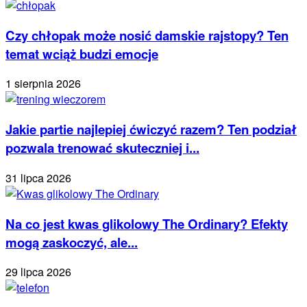
Czy chłopak może nosić damskie rajstopy? Ten
temat wciąż budzi emocje
1 sierpnia 2026
Jakie partie najlepiej ćwiczyć razem? Ten podział
pozwala trenować skuteczniej i...
31 lipca 2026
Na co jest kwas glikolowy The Ordinary? Efekty
mogą zaskoczyć, ale...
29 lipca 2026