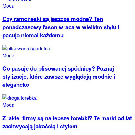
Moda
Czy ramoneski są jeszcze modne? Ten
ponadczasowy fason wraca w wielkim stylu i
pasuje niemal każdemu
Moda
Co pasuje do plisowanej spódnicy? Poznaj
stylizacje, które zawsze wyglądają modnie i
elegancko
Moda
Z jakiej firmy są najlepsze torebki? Te marki od lat
zachwycają jakością i stylem