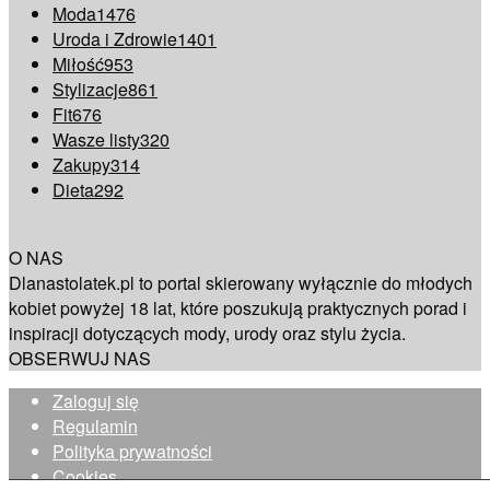
Moda
1476
Uroda i Zdrowie
1401
Miłość
953
Stylizacje
861
Fit
676
Wasze listy
320
Zakupy
314
Dieta
292
O NAS
Dlanastolatek.pl to portal skierowany wyłącznie do młodych
kobiet powyżej 18 lat, które poszukują praktycznych porad i
inspiracji dotyczących mody, urody oraz stylu życia.
OBSERWUJ NAS
Zaloguj się
Regulamin
Polityka prywatności
Cookies