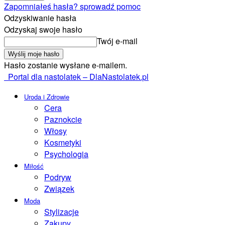
Zapomniałeś hasła? sprowadź pomoc
Odzyskiwanie hasła
Odzyskaj swoje hasło
Twój e-mail
Hasło zostanie wysłane e-mailem.
Portal dla nastolatek – DlaNastolatek.pl
Uroda i Zdrowie
Cera
Paznokcie
Włosy
Kosmetyki
Psychologia
Miłość
Podryw
Związek
Moda
Stylizacje
Zakupy