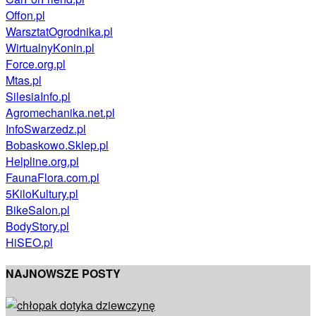
Offon.pl
WarsztatOgrodnika.pl
WirtualnyKonin.pl
Force.org.pl
Mtas.pl
SilesiaInfo.pl
Agromechanika.net.pl
InfoSwarzedz.pl
Bobaskowo.Sklep.pl
Helpline.org.pl
FaunaFlora.com.pl
5KiloKultury.pl
BikeSalon.pl
BodyStory.pl
HiSEO.pl
NAJNOWSZE POSTY