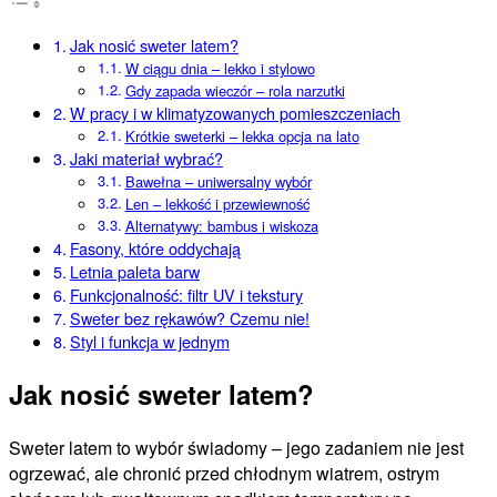
Jak nosić sweter latem?
W ciągu dnia – lekko i stylowo
Gdy zapada wieczór – rola narzutki
W pracy i w klimatyzowanych pomieszczeniach
Krótkie sweterki – lekka opcja na lato
Jaki materiał wybrać?
Bawełna – uniwersalny wybór
Len – lekkość i przewiewność
Alternatywy: bambus i wiskoza
Fasony, które oddychają
Letnia paleta barw
Funkcjonalność: filtr UV i tekstury
Sweter bez rękawów? Czemu nie!
Styl i funkcja w jednym
Jak nosić sweter latem?
Sweter latem to wybór świadomy – jego zadaniem nie jest
ogrzewać, ale chronić przed chłodnym wiatrem, ostrym